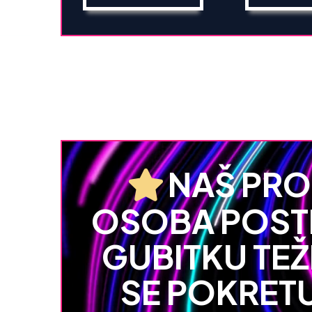
NAŠ PR
OSOBA POSTI
GUBITKU TEŽ
SE POKRETU