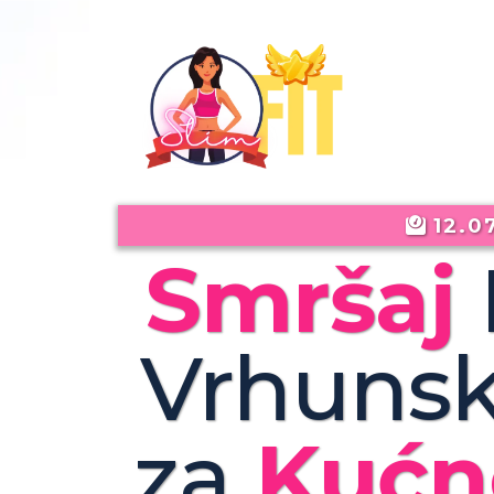
12.0
Smršaj
Vrhunsk
za
Kuć