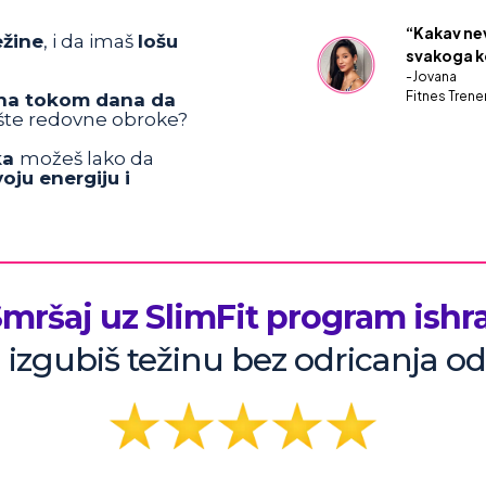
“Kakav ne
žine
, i da imaš
lošu
svakoga k
-Jovana
Fitnes Trene
na tokom dana da
pšte redovne obroke?
ka
možeš lako da
voju energiju i
mršaj uz SlimFit program ishr
 izgubiš težinu bez odricanja o