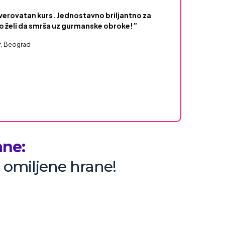
verovatan kurs. Jednostavno briljantno za
o želi da smrša uz gurmanske obroke!”
r, Beograd
ane:
d omiljene hrane!