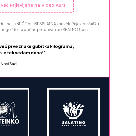
 već Prijavljene na Video Kurs
ukacija NEĆE biti BESPLATNA zauvek. Prijavi se SAD u
 nego što se počne prodavati po REALNOJ ceni!
već prve znake gubitka kilograma,
o je tek sedam dana!"
 Novi Sad