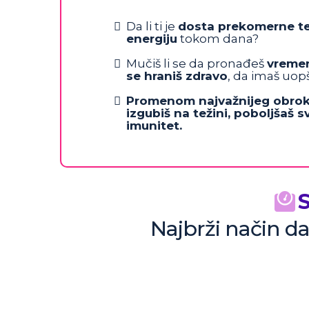
Da li ti je
dosta prekomerne te
energiju
tokom dana?
Mučiš li se da pronađeš
vreme
se hraniš zdravo
, da imaš uo
Promenom najvažnijeg obro
izgubiš na težini, poboljšaš s
imunitet.
S
Najbrži način da