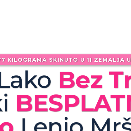
77 KILOGRAMA SKINUTO U 11 ZEMALJA 
Lako
Bez Tr
i
BESPLATN
no
Lenjo
Mrš