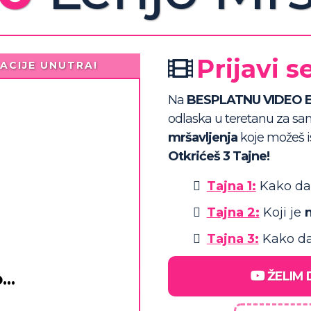
Prijavi se
ACIJE UNUTRA!
Na
BESPLATNU VIDEO 
odlaska u teretanu za s
mršavljenja
koje možeš i
Otkrićeš 3 Tajne!
Tajna 1:
Kako d
Tajna 2:
Koji je
n
Tajna 3:
Kako d
ŽELIM 
..