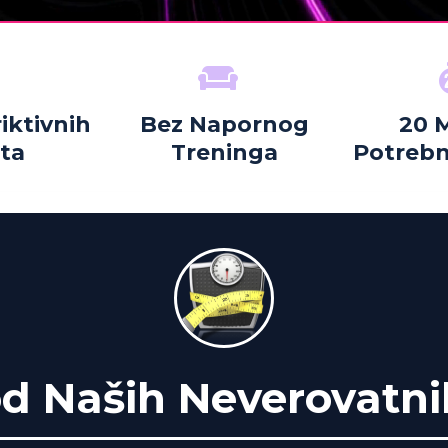
iktivnih
Bez Napornog
20 
eta
Treninga
Potreb
 Naših Neverovatnih