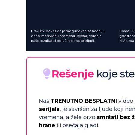
Pravi živi dokaz da je moguće već za nedelju
Samo 1.5 
dana imati vidnu promenu. Jelena je videla
gde treba
naše rezultate i odlučila da se priključi.
Ni Aleksa
Rešenje
koje ste 
Naš
TRENUTNO BESPLATNI
video 
serijala
, je savršen za ljude koji n
vremena, a žele brzo
smršati bez 
hrane
ili osećaja gladi.