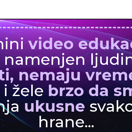
mini
video eduka
 namenjen ljudi
ti, nemaju vrem
,
i žele
brzo da s
nja
ukusne
svak
hrane...