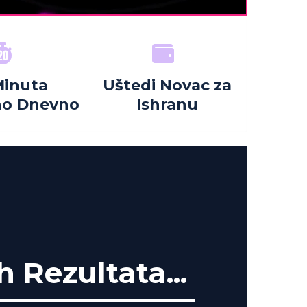
Minuta
Uštedi Novac za
no Dnevno
Ishranu
 Rezultata...