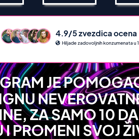
4.9/5 zvezdica ocena
Hiljade zadovoljnih konzumenata u 1
OGRAM JE POMOGAO
GNU NEVEROVATNE
INE, ZA SAMO 10 DA
 I PROMENI SVOJ Ž