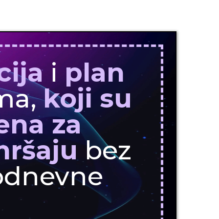
cija
i
plan
ma,
koji su
ena za
mršaju
bez
odnevne