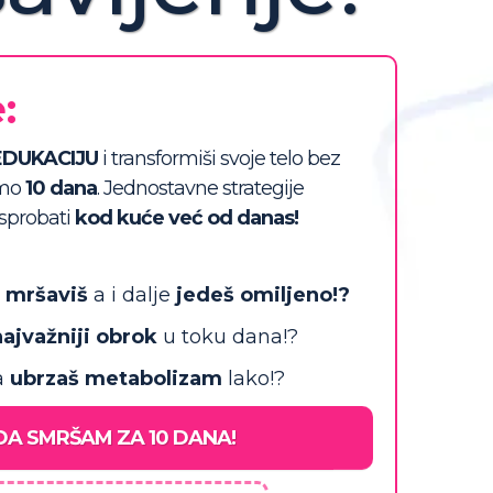
:
EDUKACIJU
i transformiši svoje telo bez
amo
10 dana
. Jednostavne strategije
sprobati
kod kuće već od danas!
a
mršaviš
a i dalje
jedeš omiljeno!?
ajvažniji
obrok
u toku dana!?
a
ubrzaš
metabolizam
lako!?
DA SMRŠAM ZA 10 DANA!