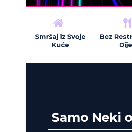
Smršaj iz Svoje
Bez Restr
Kuće
Dij
Samo Neki od