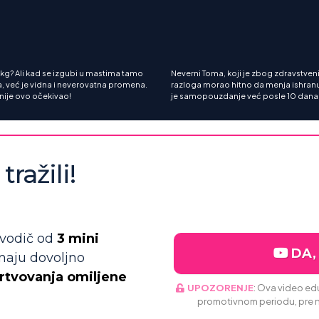
kg? Ali kad se izgubi u mastima tamo
Neverni Toma, koji je zbog zdravstven
, već je vidna i neverovatna promena.
razloga morao hitno da menja ishran
 nije ovo očekivao!
je samopouzdanje već posle 10 dana
tražili!
vodič od
3 mini
DA,
emaju dovoljno
žrtvovanja omiljene
UPOZORENJE
: Ova video ed
promotivnom periodu, pre 