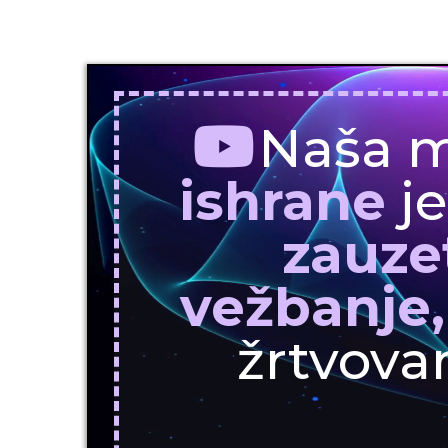
Naša 
ishrane
je
zauze
vežbanje
žrtvova