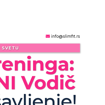
info@slimfit.rs
U SVETU
eninga:
I Vodič
avljenje!