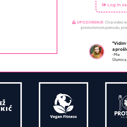
Log In za
UPOZORENJE:
Ova video ed
promotivnom periodu, pre
"Vidim 
a prošl
-Mia
Glumica,