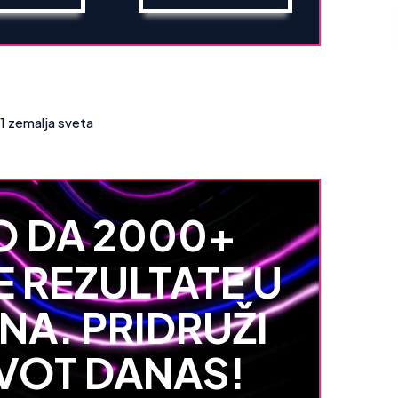
1 zemalja sveta
 DA 2000+
 REZULTATE U
NA. PRIDRUŽI
IVOT DANAS!