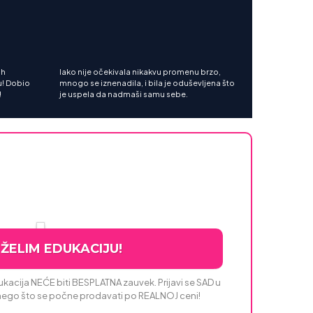
ih
Iako nije očekivala nikakvu promenu brzo,
u! Dobio
mnogo se iznenadila, i bila je oduševljena što
!
je uspela da nadmaši samu sebe.
 ŽELIM EDUKACIJU!
ukacija NEĆE biti BESPLATNA zauvek. Prijavi se SAD u
nego što se počne prodavati po REALNOJ ceni!